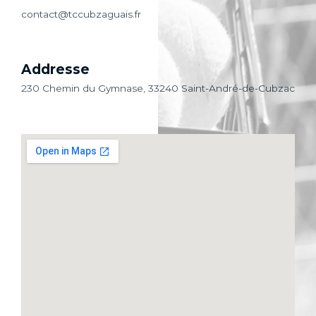
contact@tccubzaguais.fr
Addresse
230 Chemin du Gymnase,
33240 Saint-André-de-Cubza
c