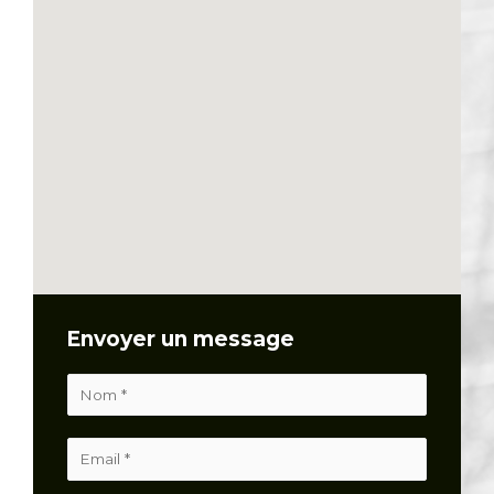
Envoyer un message
N
o
m
E
*
m